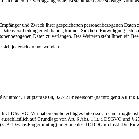
Daten auch für Vertragsangebote, Bestellungen oder sonstige Auftragsa
t, Empfänger und Zweck Ihrer gespeicherten personenbezogenen Daten z
Datenverarbeitung erteilt haben, können Sie diese Einwilligung jederz
onenbezogenen Daten zu verlangen. Des Weiteren steht Ihnen ein Besc
sich jederzeit an uns wenden.
nnich, Hauptstraße 68, 02742 Friedersdorf (nachfolgend All-Inkl). 
lit. f DSGVO. Wir haben ein berechtigtes Interesse an einer möglichst 
ng ausschließlich auf Grundlage von Art. 6 Abs. 1 lit. a DSGVO und §
(z. B. Device-Fingerprinting) im Sinne des TDDDG umfasst. Die Einwill