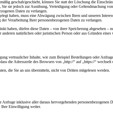
mäßig geschah/geschieht, können Sie statt der Löschung die Einschrän
Sie sie jedoch zur Ausübung, Verteidigung oder Geltendmachung von R
ezogenen Daten zu verlangen.
legt haben, muss eine Abwägung zwischen Ihren und unseren Interess
g der Verarbeitung Ihrer personenbezogenen Daten zu verlangen.
änkt haben, dürfen diese Daten – von ihrer Speicherung abgesehen – n
anderen natürlichen oder juristischen Person oder aus Gründen eines w
ung vertraulicher Inhalte, wie zum Beispiel Bestellungen oder Anfrage
dass die Adresszeile des Browsers von „http://“ auf „https://“ wechsel
en, die Sie an uns übermitteln, nicht von Dritten mitgelesen werden.
hre Anfrage inklusive aller daraus hervorgehenden personenbezogenen
 Ihre Einwilligung weiter.