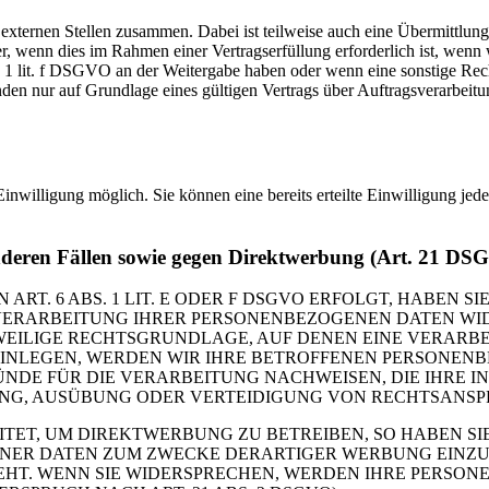
 externen Stellen zusammen. Dabei ist teilweise auch eine Übermittlung
 wenn dies im Rahmen einer Vertragserfüllung erforderlich ist, wenn wi
s. 1 lit. f DSGVO an der Weitergabe haben oder wenn eine sonstige Re
n nur auf Grundlage eines gültigen Vertrags über Auftragsverarbeitun
inwilligung möglich. Sie können eine bereits erteilte Einwilligung jed
nderen Fällen sowie gegen Direktwerbung (Art. 21 DS
. 6 ABS. 1 LIT. E ODER F DSGVO ERFOLGT, HABEN SIE
VERARBEITUNG IHRER PERSONENBEZOGENEN DATEN WIDE
EWEILIGE RECHTSGRUNDLAGE, AUF DENEN EINE VERARBE
NLEGEN, WERDEN WIR IHRE BETROFFENEN PERSONENBE
DE FÜR DIE VERARBEITUNG NACHWEISEN, DIE IHRE IN
G, AUSÜBUNG ODER VERTEIDIGUNG VON RECHTSANSPRÜC
T, UM DIREKTWERBUNG ZU BETREIBEN, SO HABEN SIE
ER DATEN ZUM ZWECKE DERARTIGER WERBUNG EINZULEG
EHT. WENN SIE WIDERSPRECHEN, WERDEN IHRE PERSO